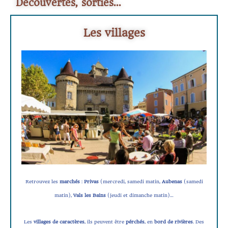
Découvertes, sorties...
Les villages
Retrouvez les
marchés
:
Privas
(mercredi, samedi matin,
Aubenas
(samedi
matin),
Vals les Bains
(jeudi et dimanche matin)…
Les
villages de caractères
, ils peuvent être
pérchés
, en
bord de rivières
. Des